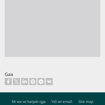
Gaa
Mi wə wi kaŋaki ŋga
Yɛli wi email.
Site map